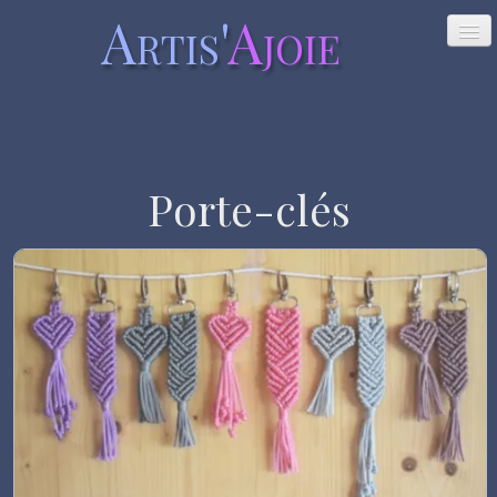
Artis'
Ajoie
ACCUEIL
NOUVEAUTÉS
Porte-clés
MES CRÉATIONS
▼
CONTACT
LIENS